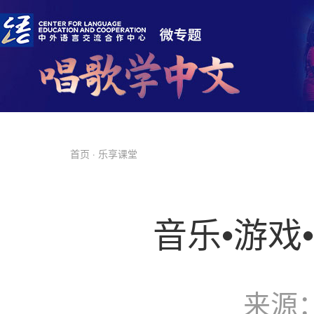
首页
· 乐享课堂
音乐•游戏
来源