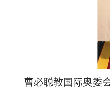
曹必聪教国际奥委