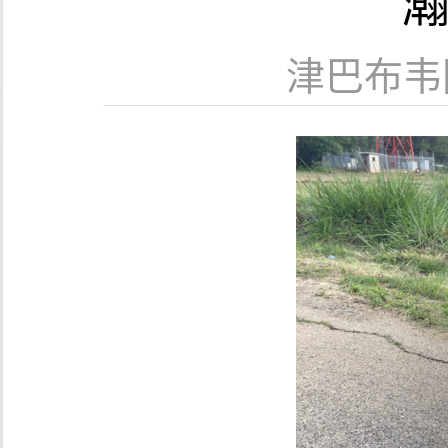
瀚
津巴布韦