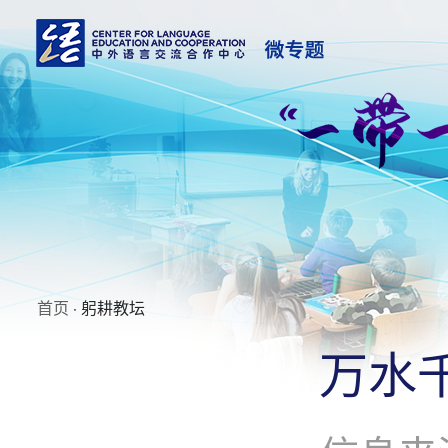
首页
· 躬耕教坛
万水