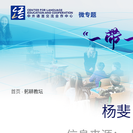
首页
· 躬耕教坛
杨斐