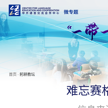
首页
· 躬耕教坛
难忘赛格