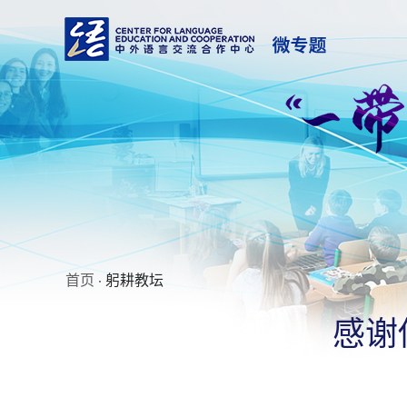
首页
· 躬耕教坛
感谢