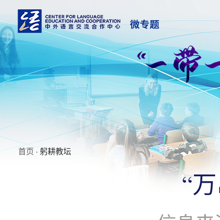
首页
· 躬耕教坛
“