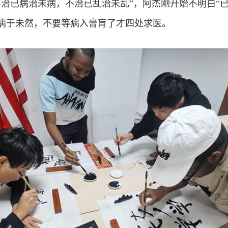
治已病治未病，不治已乱治未乱”，阿杰刚开始不明白“已
病于未然，不要等病入膏肓了才四处求医。