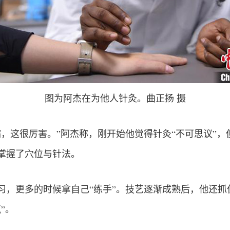
图为阿杰在为他人针灸。曲正扬 摄
病，这很厉害。”阿杰称，刚开始他觉得针灸“不可思议”
掌握了穴位与针法。
习，更多的时候拿自己“练手”。技艺逐渐成熟后，他还抓
”。