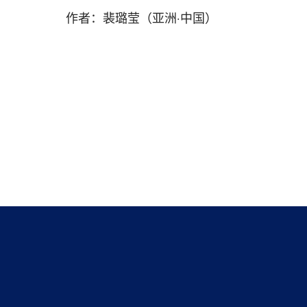
作者：裴璐莹（亚洲·中国）