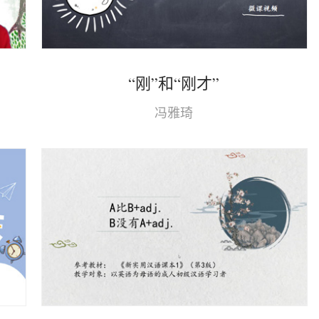
“刚”和“刚才”
冯雅琦