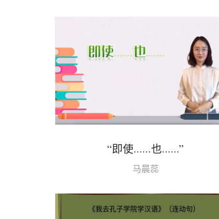
“即使......也......”
马晨蕊