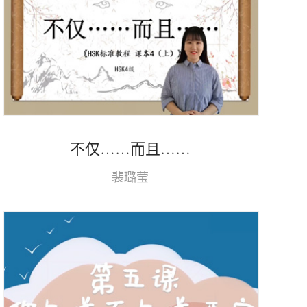
不仅……而且……
裴璐莹