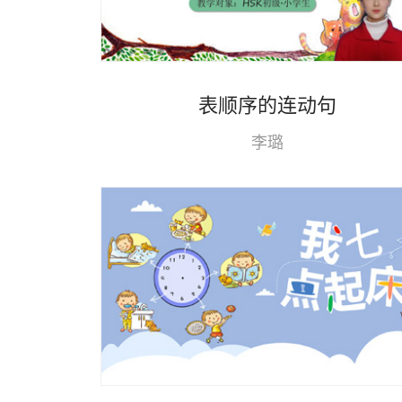
表顺序的连动句
李璐