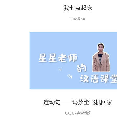
我七点起床
TaoRan
连动句——玛莎坐飞机回家
CQU-尹婕欣