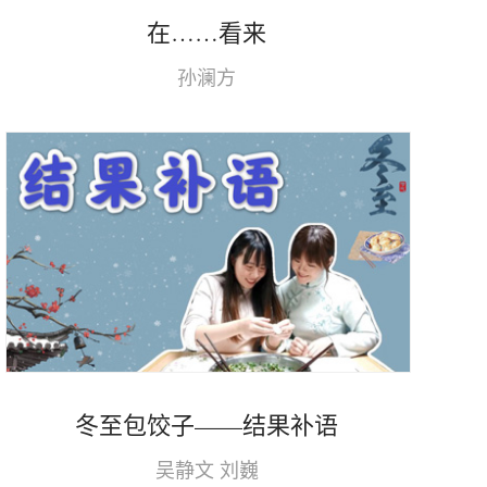
在……看来
孙澜方
冬至包饺子——结果补语
吴静文 刘巍