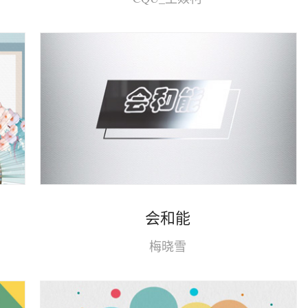
》
会和能
梅晓雪