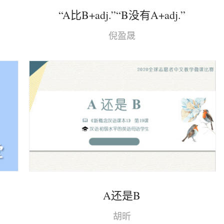
“A比B+adj.”“B没有A+adj.”
倪盈晟
A还是B
胡昕