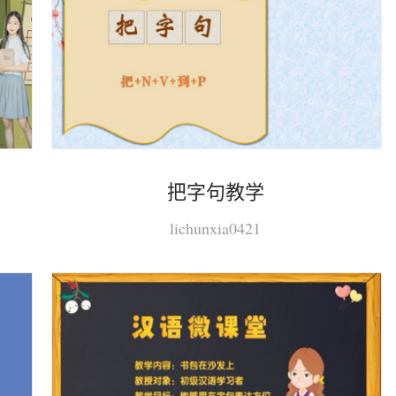
）
把字句教学
lichunxia0421