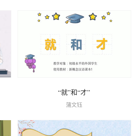
“就”和“才”
蒲文钰