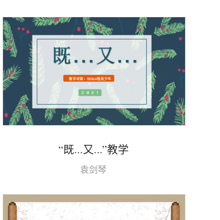
“既...又...”教学
袁剑琴