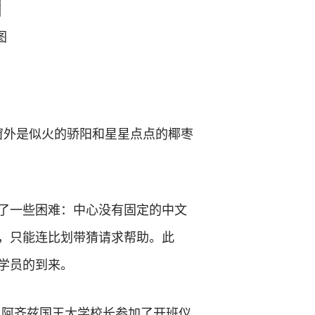
图
车窗外是似火的骄阳和星星点点的椰枣
了一些困难：中心没有固定的中文
们，只能连比划带猜请求帮助。此
学员的到来。
勒·阿齐兹国王大学校长参加了开班仪