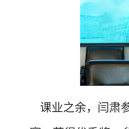
课业之余，闫肃参